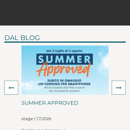
DAL BLOG
Previous
Ne
SUMMER APPROVED
stage | 1.7.2026