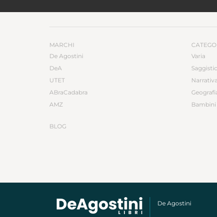
MARCHI
CATEGO
De Agostini
Varia
DeA
Saggisti
UTET
Narrativ
ABraCadabra
Geografi
AMZ
Bambini 
BLOG
De Agostini