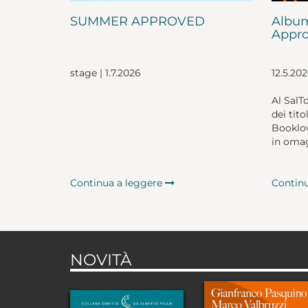
SUMMER APPROVED
Album
Appro
stage | 1.7.2026
12.5.20
Al SalT
dei tito
Booklov
in omag
Continua a leggere
Contin
NOVITÀ