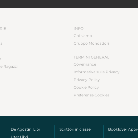
RIE
INFO
Chi siamo
ca
Gruppo Mondadori
a
TERMINI GENERALI
a
Governance
e Ragazzi
Informativa sulla Privacy
Privacy Policy
Cookie Policy
Preferenze Cookies
De Agostini Libri
Scrittori in classe
Booklover App
Utet Libri