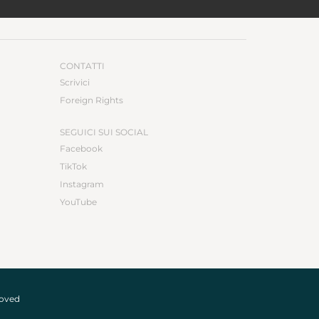
CONTATTI
Scrivici
Foreign Rights
SEGUICI SUI SOCIAL
Facebook
TikTok
Instagram
YouTube
roved