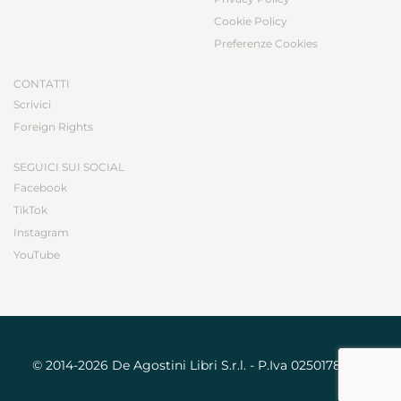
Cookie Policy
Preferenze Cookies
CONTATTI
Scrivici
Foreign Rights
SEGUICI SUI SOCIAL
Facebook
TikTok
Instagram
YouTube
© 2014-2026 De Agostini Libri S.r.l. - P.Iva 02501780031