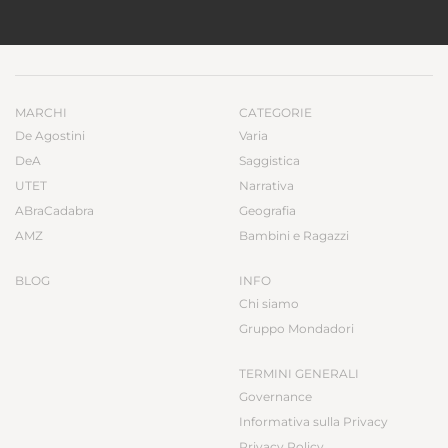
MARCHI
CATEGORIE
De Agostini
Varia
DeA
Saggistica
UTET
Narrativa
ABraCadabra
Geografia
AMZ
Bambini e Ragazzi
BLOG
INFO
Chi siamo
Gruppo Mondadori
TERMINI GENERALI
Governance
Informativa sulla Privacy
Privacy Policy