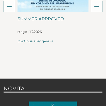
Previous
Ne
SUMMER APPROVED
stage | 1.7.2026
Continua a leggere
NOVITÀ