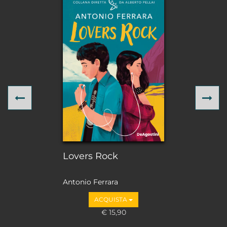
Previous
Ne
Lovers Rock
Antonio Ferrara
ACQUISTA
€ 15,90