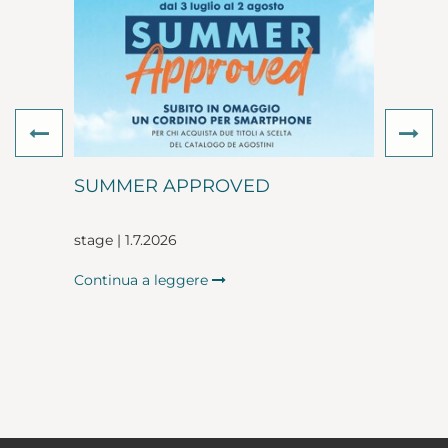
Previous
Ne
SUMMER APPROVED
stage | 1.7.2026
Continua a leggere