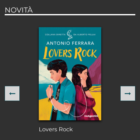
NOVITÀ
Previous
Ne
Lovers Rock