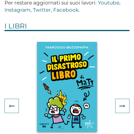
Per restare aggiornati sui suoi lavori:
Youtube
,
Instagram
,
Twitter
,
Facebook
.
I LIBRI
Previous
Ne