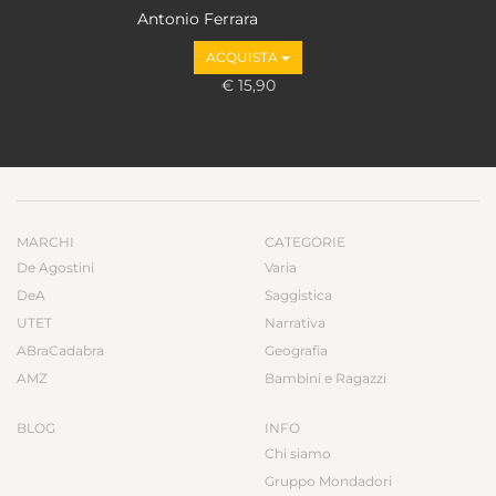
Antonio Ferrara
ACQUISTA
€ 15,90
MARCHI
CATEGORIE
De Agostini
Varia
DeA
Saggistica
UTET
Narrativa
ABraCadabra
Geografia
AMZ
Bambini e Ragazzi
BLOG
INFO
Chi siamo
Gruppo Mondadori