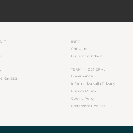
RIE
INFO
Chi siamo
ca
Gruppo Mondadori
a
TERMINI GENERALI
a
Governance
e Ragazzi
Informativa sulla Privacy
Privacy Policy
Cookie Policy
Preferenze Cookies