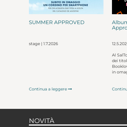
SUMMER APPROVED
Album
Appro
stage | 1.7.2026
12.5.20
Al SalT
dei tito
Booklov
in omag
Continua a leggere
Contin
NOVITÀ