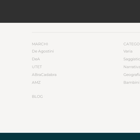
MARCHI
CATEGO
De Agostini
Varia
DeA
Saggisti
UTET
Narrativ
ABraCadabra
Geografi
AMZ
Bambini 
BLOG