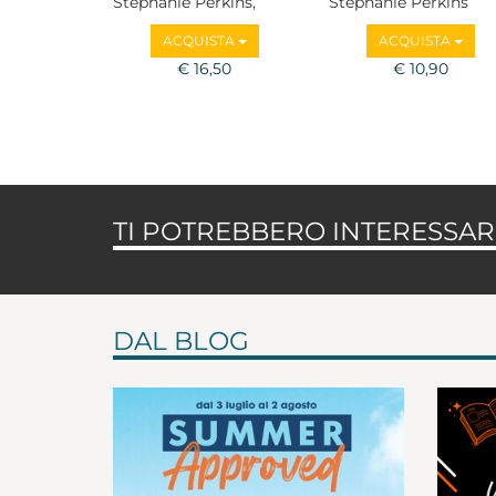
Stephanie Perkins,
Stephanie Perkins
Veronica Roth,
ACQUISTA
ACQUISTA
Cassandra Clare
€ 16,50
€ 10,90
TI POTREBBERO INTERESSARE
DAL BLOG