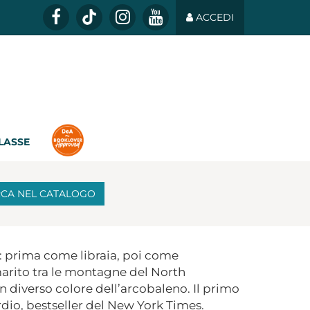
ACCEDI
CLASSE
RCA
NEL CATALOGO
i: prima come libraia, poi come
 marito tra le montagne del North
un diverso colore dell’arcobaleno. Il primo
rdio, bestseller del New York Times.