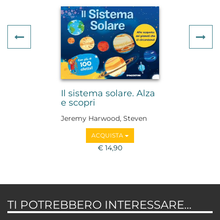
Previous
Ne
Il sistema solare. Alza
e scopri
Jeremy Harwood, Steven
Wood
ACQUISTA
€ 14,90
TI POTREBBERO INTERESSARE...