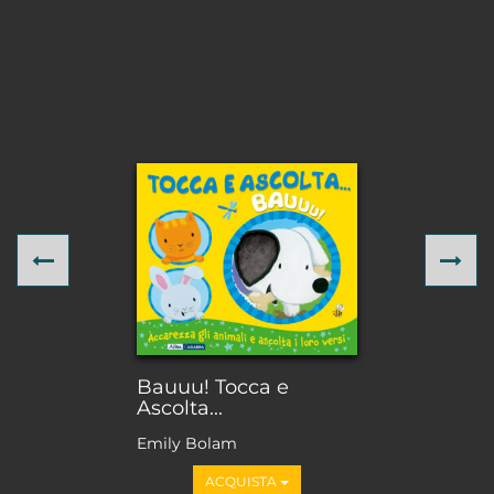
Previous
Ne
Bauuu! Tocca e
Ascolta...
Emily Bolam
ACQUISTA