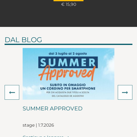
€ 15,90
DAL BLOG
Previous
Ne
SUMMER APPROVED
stage | 1.7.2026