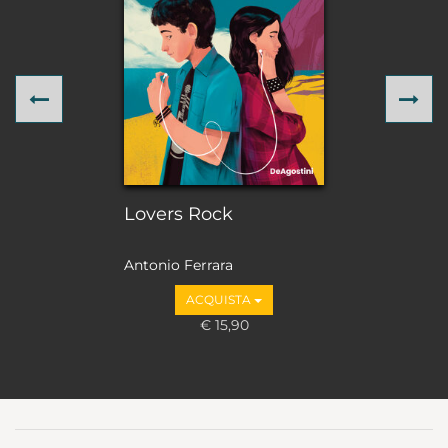
Previous
Ne
Lovers Rock
Antonio Ferrara
ACQUISTA
€ 15,90