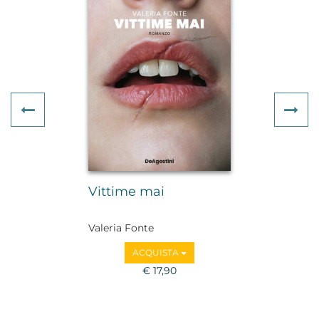
Previous
Ne
Vittime mai
Valeria Fonte
ACQUISTA
€ 17,90