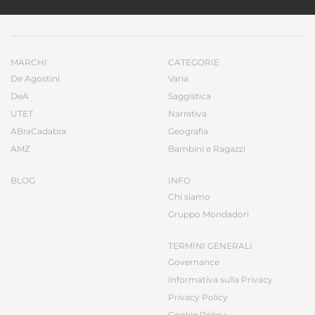
MARCHI
CATEGORIE
De Agostini
Varia
DeA
Saggistica
UTET
Narrativa
ABraCadabra
Geografia
AMZ
Bambini e Ragazzi
BLOG
INFO
Chi siamo
Gruppo Mondadori
TERMINI GENERALI
Governance
Informativa sulla Privacy
Privacy Policy
Cookie Policy