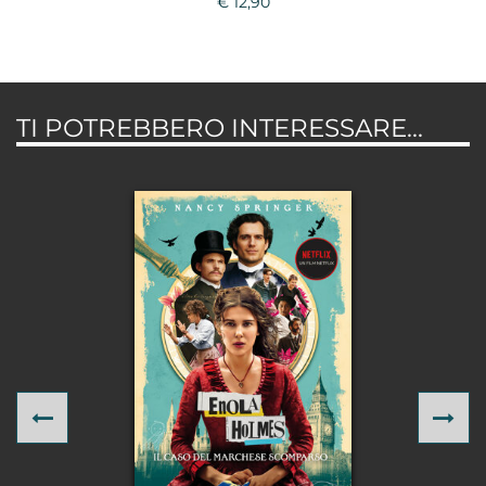
€ 12,90
TI POTREBBERO INTERESSARE...
Previous
Ne