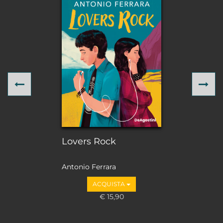
Previous
Ne
Lovers Rock
Antonio Ferrara
ACQUISTA
€ 15,90