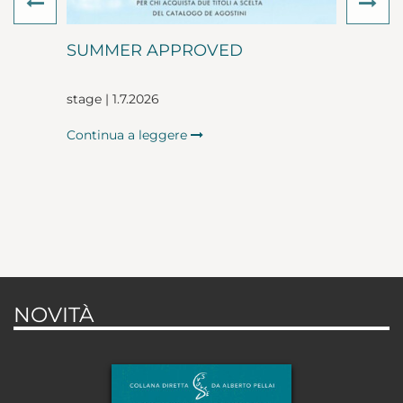
Previous
Ne
SUMMER APPROVED
stage | 1.7.2026
Continua a leggere
NOVITÀ