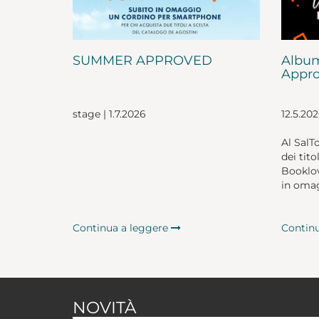
SUMMER APPROVED
Album
Appro
stage | 1.7.2026
12.5.20
Al SalT
dei tito
Booklov
in omag
Continua a leggere
Contin
NOVITÀ