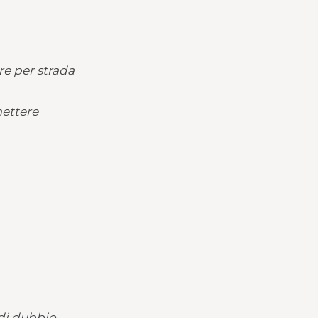
e per strada
mettere
di dubbio