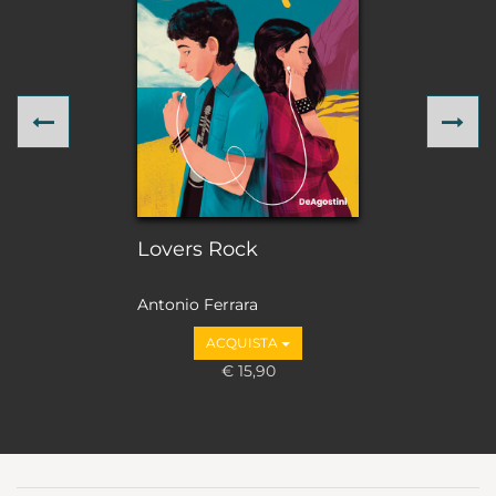
Previous
Ne
Lovers Rock
Antonio Ferrara
ACQUISTA
€ 15,90