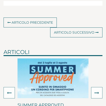
ACQUISTA
€ 14,90
ARTICOLO PRECEDENTE
ARTICOLO SUCCESSIVO
ARTICOLI
Previous
Ne
SUMMER APPROVED