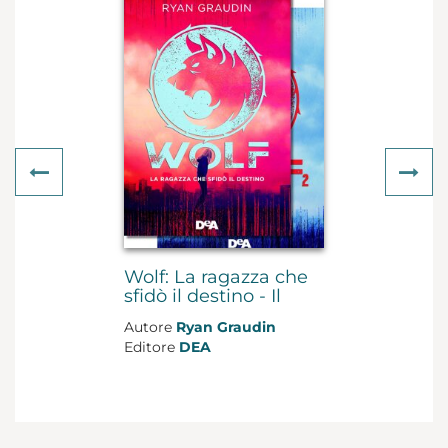
Previous
Ne
Wolf: La ragazza che
sfidò il destino - Il
giorno della vendetta
Autore
Ryan Graudin
Editore
DEA
Genere
Narrativa
Formato
cartonato con
sovraccoperta
Pagine
976, 2 voll.
Data di uscita
2021