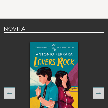
NOVITÀ
Previous
Ne