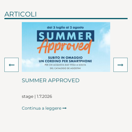
ARTICOLI
Previous
Ne
SUMMER APPROVED
stage | 1.7.2026
Continua a leggere