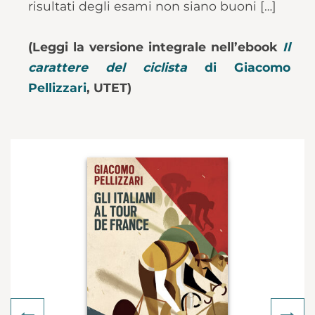
risultati degli esami non siano buoni […]
(Leggi la versione integrale nell’ebook
Il
carattere del ciclista
di Giacomo
Pellizzari
, UTET)
Previous
Ne