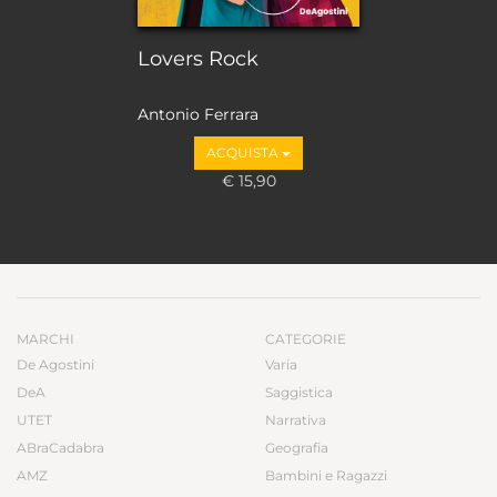
Lovers Rock
Antonio Ferrara
ACQUISTA
€ 15,90
MARCHI
CATEGORIE
De Agostini
Varia
DeA
Saggistica
UTET
Narrativa
ABraCadabra
Geografia
AMZ
Bambini e Ragazzi