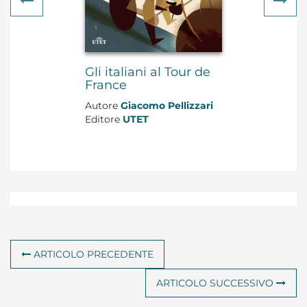
Gli italiani al Tour de
France
Autore
Giacomo Pellizzari
Editore
UTET
Genere
Saggistica
Formato
brossura con
alette
Pagine
224
Data di uscita
2018
ACQUISTA
€ 15,00
ARTICOLO PRECEDENTE
ARTICOLO SUCCESSIVO