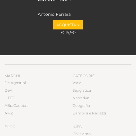
Antonio Ferrara
ACQUISTA
€ 15,90
MARCHI
CATEGORIE
De Agostini
Varia
DeA
Saggistica
UTET
Narrativa
ABraCadabra
Geografia
AMZ
Bambini e Ragazzi
BLOG
INFO
Chi siamo