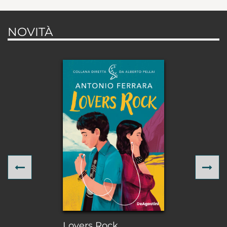
NOVITÀ
Previous
Ne
Lovers Rock