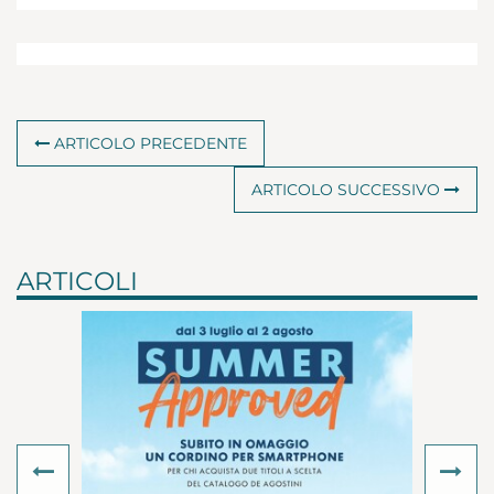
Pagine
480
Data di uscita
2017
ACQUISTA
€ 14,90
ARTICOLO PRECEDENTE
ARTICOLO SUCCESSIVO
ARTICOLI
Previous
Ne