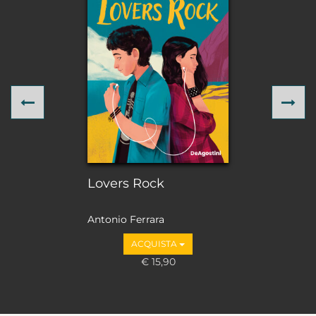
Previous
Ne
Lovers Rock
Antonio Ferrara
ACQUISTA
€ 15,90