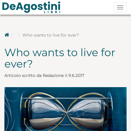
Togg
navig
Who wants to live for ever?
Who wants to live for
ever?
Articolo scritto da Redazione il 9.6.2017