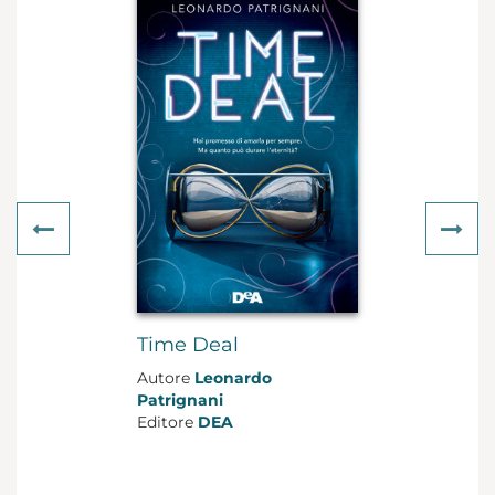
Previous
Ne
Time Deal
Autore
Leonardo
Patrignani
Editore
DEA
Genere
Young Adult
Formato
cartonato con
sovraccoperta