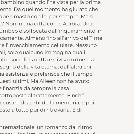
un bambino quando l’ha vista per la prima
mente. Da quel momento ha giurato che
bbe rimasto con lei per sempre. Ma si
? Non in una città come Aurora. Una
lumbeo e soffocata dall’inquinamento, in
sticamente. Almeno fino all’arrivo del Time
re l’invecchiamento cellulare. Nessuno
erali, solo qualcuno immagina quali
e sociali. La città è divisa in due: da
ogno della vita eterna, dall’altra chi
ia esistenza e preferisce che il tempo
questi ultimi. Ma Aileen non ha avuto
he finanzia da sempre la casa
 sottoposta al trattamento. Finché
accusare disturbi della memoria, e poi
sto a tutto pur di ritrovarla. E di
 internazionale, un romanzo dal ritmo