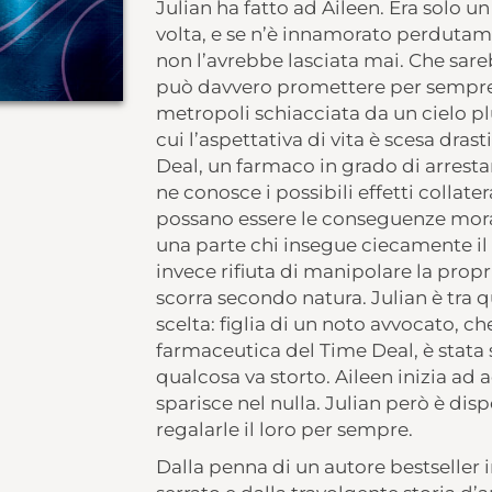
Julian ha fatto ad Aileen. Era solo 
volta, e se n’è innamorato perduta
non l’avrebbe lasciata mai. Che sare
può davvero promettere per sempre
metropoli schiacciata da un cielo p
cui l’aspettativa di vita è scesa dra
Deal, un farmaco in grado di arresta
ne conosce i possibili effetti collat
possano essere le conseguenze morali 
una parte chi insegue ciecamente il s
invece rifiuta di manipolare la propr
scorra secondo natura. Julian è tra 
scelta: figlia di un noto avvocato, c
farmaceutica del Time Deal, è stata
qualcosa va storto. Aileen inizia ad 
sparisce nel nulla. Julian però è dispo
regalarle il loro per sempre.
Dalla penna di un autore bestseller