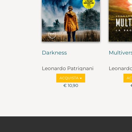
Darkness
Multive
Leonardo Patrignani
Leonardo
ACQUISTA
AC
€ 10,90