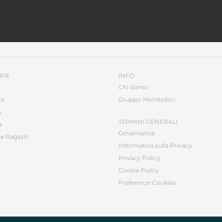
RIE
INFO
Chi siamo
ca
Gruppo Mondadori
a
TERMINI GENERALI
a
Governance
e Ragazzi
Informativa sulla Privacy
Privacy Policy
Cookie Policy
Preferenze Cookies