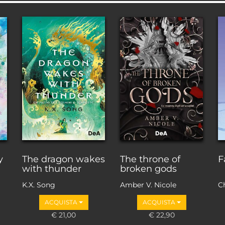
y
The dragon wakes
The throne of
F
with thunder
broken gods
K.X. Song
Amber V. Nicole
C
ACQUISTA
ACQUISTA
€ 21,00
€ 22,90