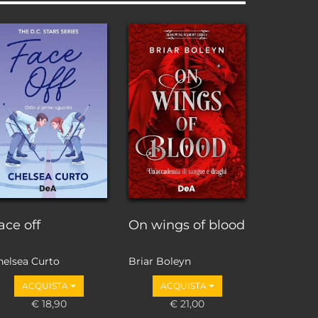
ace off
On wings of blood
helsea Curto
Briar Boleyn
ACQUISTA
ACQUISTA
€ 18,90
€ 21,00