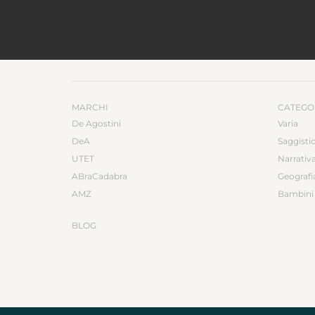
MARCHI
CATEGO
De Agostini
Varia
DeA
Saggisti
UTET
Narrativ
ABraCadabra
Geografi
AMZ
Bambini 
BLOG