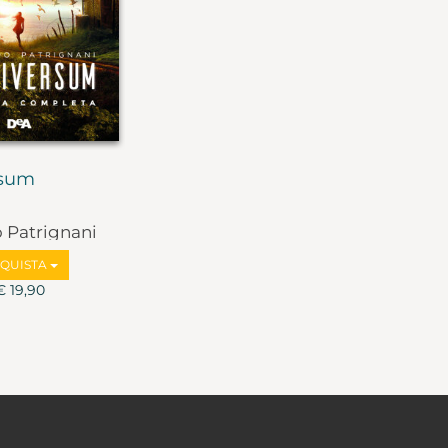
rsum
 Patrignani
QUISTA
€ 19,90