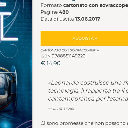
Formato
cartonato con sovraccope
Pagine
480
Data di uscita
13.06.2017
ACQUISTA
CARTONATO CON SOVRACCOPERTA
9788851149222
ISBN
€ 14,90
«Leonardo costruisce una ri
tecnologia, il rapporto tra il
contemporanea per l’eterna 
Licia Troisi
Ci sono promesse che non possono 