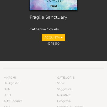
Fragile Sanctuary
Catherine Cowels
ACQUISTA
€ 18,90
MARCHI
CATEGORIE
De Agostini
Varia
DeA
Saggistica
UTET
Narrativa
ABraCadabra
Geografia
AMZ
Bambini e Ragazzi