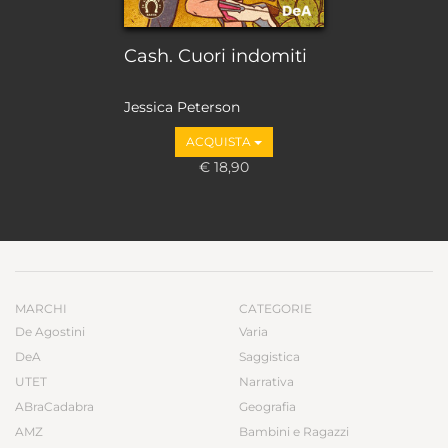
Cash. Cuori indomiti
Jessica Peterson
ACQUISTA
€ 18,90
MARCHI
CATEGORIE
De Agostini
Varia
DeA
Saggistica
UTET
Narrativa
ABraCadabra
Geografia
AMZ
Bambini e Ragazzi