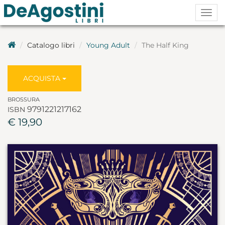
Togg
navig
Catalogo libri
Young Adult
The Half King
ACQUISTA
BROSSURA
9791221217162
ISBN
€ 19,90