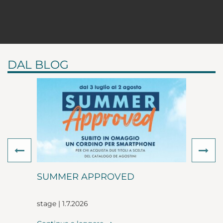
DAL BLOG
Previous
Ne
SUMMER APPROVED
stage | 1.7.2026