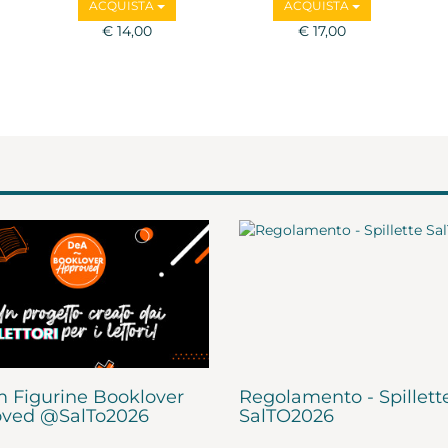
ACQUISTA
ACQUISTA
€ 14,00
€ 17,00
 Figurine Booklover
Regolamento - Spillett
ved @SalTo2026
SalTO2026