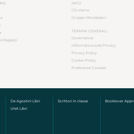
RIE
INFO
Chi siamo
ca
Gruppo Mondadori
a
TERMINI GENERALI
a
Governance
e Ragazzi
Informativa sulla Privacy
Privacy Policy
Cookie Policy
Preferenze Cookies
De Agostini Libri
Scrittori in classe
Booklover App
Utet Libri