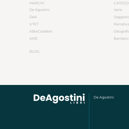
MARCHI
CATEGO
De Agostini
Varia
DeA
Saggisti
UTET
Narrativ
ABraCadabra
Geografi
AMZ
Bambini 
BLOG
De Agostini