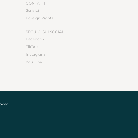
CONTATTI
Scrivici
Foreign Rights
SEGUICI SUI SOCIAL
Facebook
TikTok
Instagram
YouTube
roved