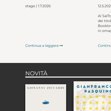
stage | 1.7.2026
12.5.20
Al SalT
dei tito
Booklov
in omag
Continua a leggere
Contin
NOVITÀ