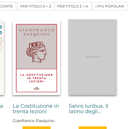
ECENTE
PER TITOLO A > Z
PER TITOLO Z > A
I PIÙ POPOLARI
ta
La Costituzione in
Salvis Iuribus. Il
trenta lezioni
latino degli...
Gianfranco Pasquino