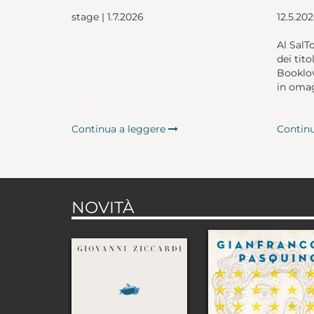
stage | 1.7.2026
12.5.20
Al SalT
dei tito
Booklov
in omag
Continua a leggere
Contin
NOVITÀ