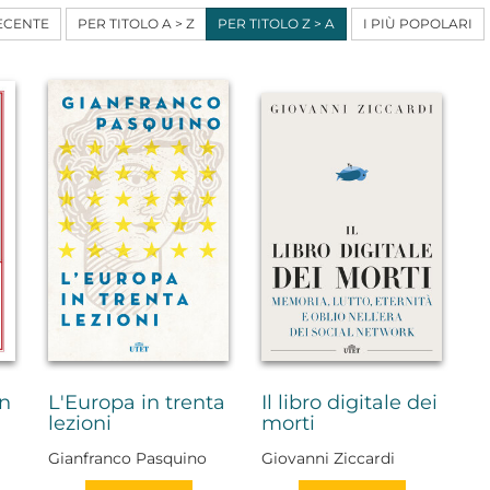
ECENTE
PER TITOLO A > Z
PER TITOLO Z > A
I PIÙ POPOLARI
in
L'Europa in trenta
Il libro digitale dei
lezioni
morti
Gianfranco Pasquino
Giovanni Ziccardi