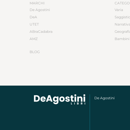
MARCHI
CATEGO
De Agostini
Varia
DeA
Saggisti
UTET
Narrativ
ABraCadabra
Geografi
AMZ
Bambini 
BLOG
De Agostini