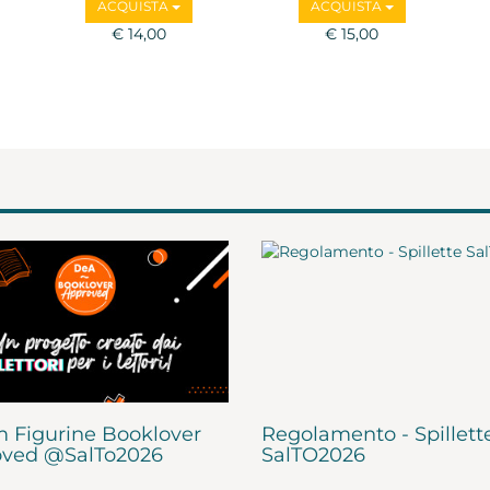
ACQUISTA
ACQUISTA
€ 14,00
€ 15,00
 Figurine Booklover
Regolamento - Spillett
ved @SalTo2026
SalTO2026