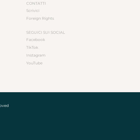
CONTATTI
Scrivici
Foreign Rights
SEGUICI SUI SOCIAL
Facebook
TikTok
Instagram
YouTube
roved