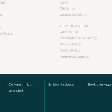
RIE
INFO
Chi siamo
ca
Gruppo Mondadori
a
TERMINI GENERALI
a
Governance
e Ragazzi
Informativa sulla Privacy
Privacy Policy
Cookie Policy
Preferenze Cookies
De Agostini Libri
Scrittori in classe
Booklover App
Utet Libri