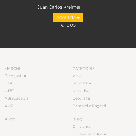
Juan Carlos Kreimer
ACQUISTA
€ 12,00
MARCHI
CATEGORIE
De Agostini
Varia
DeA
Saggistica
UTET
Narrativa
ABraCadabra
Geografia
AMZ
Bambini e Ragazzi
BLOG
INFO
Chi siamo
Gruppo Mondadori