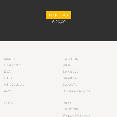
ACQUISTA
€ 20,00
MARCHI
CATEGORIE
De Agostini
Varia
DeA
Saggistica
UTET
Narrativa
ABraCadabra
Geografia
AMZ
Bambini e Ragazzi
BLOG
INFO
Chi siamo
Gruppo Mondadori