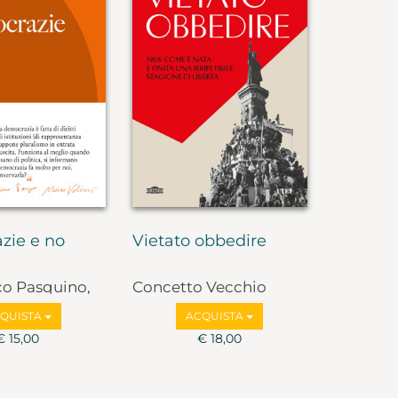
zie e no
Vietato obbedire
co Pasquino,
Concetto Vecchio
lbruzzi
QUISTA
ACQUISTA
€ 15,00
€ 18,00