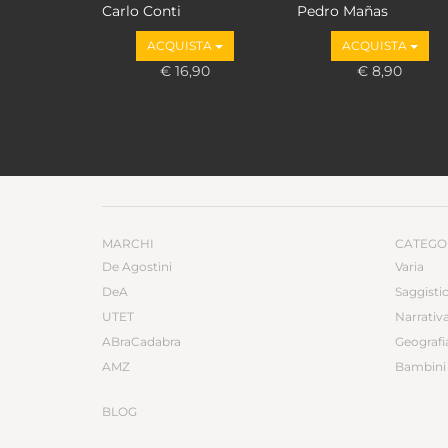
Carlo Conti
Pedro Mañas
ACQUISTA
ACQUISTA
€ 16,90
€ 8,90
MARCHI
CATEGO
De Agostini
Varia
DeA
Saggisti
UTET
Narrativ
ABraCadabra
Geografi
AMZ
Bambini 
BLOG