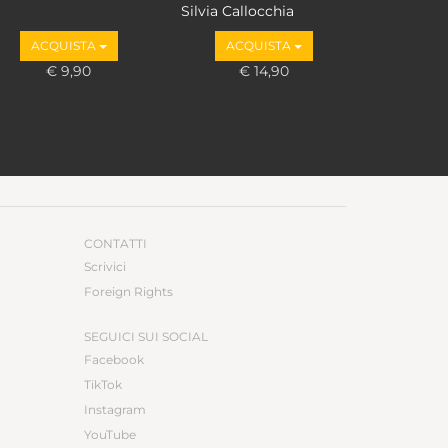
Silvia Callocchia
ACQUISTA
ACQUISTA
€ 9,90
€ 14,90
CONTATTI
Scrivici
Foreign Rights
SEGUICI SUI SOCIAL
Facebook
TikTok
Instagram
YouTube