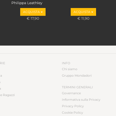
Philippa Leathley
ACQUISTA
ACQUISTA
€ 17,90
€ 11,90
RIE
INFO
Chi siamo
ca
Gruppo Mondadori
a
TERMINI GENERALI
a
Governance
e Ragazzi
Informativa sulla Privacy
Privacy Policy
Cookie Policy