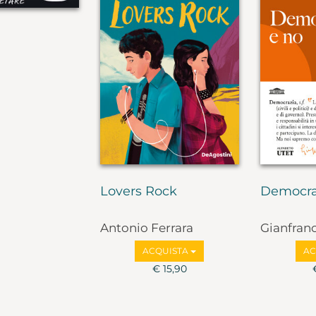
Lovers Rock
Democra
Antonio Ferrara
Gianfran
Marco Va
ACQUISTA
AC
€ 15,90