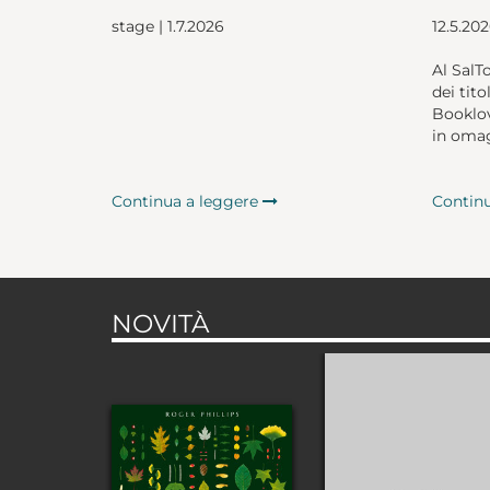
stage | 1.7.2026
12.5.20
Al SalT
dei tito
Booklov
in omag
Continua a leggere
Contin
NOVITÀ