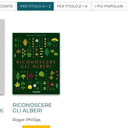
ECENTE
PER TITOLO A > Z
PER TITOLO Z > A
I PIÙ POPOLARI
RICONOSCERE
ti
GLI ALBERI
Roger Phillips