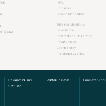
RIE
INFO
Chi siamo
ca
Gruppo Mondadori
a
TERMINI GENERALI
a
Governance
e Ragazzi
Informativa sulla Privacy
Privacy Policy
Cookie Policy
Preferenze Cookies
De Agostini Libri
Scrittori in classe
Booklover App
Utet Libri