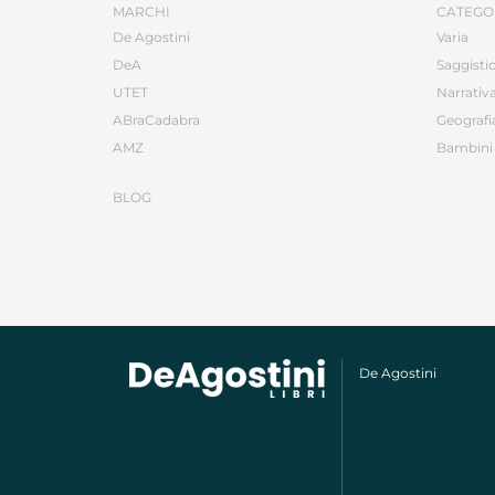
MARCHI
CATEGO
De Agostini
Varia
DeA
Saggisti
UTET
Narrativ
ABraCadabra
Geografi
AMZ
Bambini 
BLOG
De Agostini