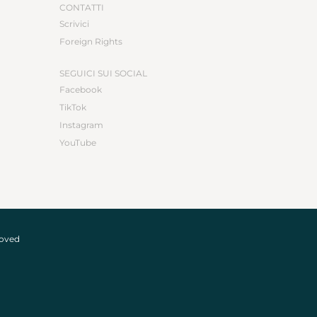
CONTATTI
Scrivici
Foreign Rights
SEGUICI SUI SOCIAL
Facebook
TikTok
Instagram
YouTube
roved