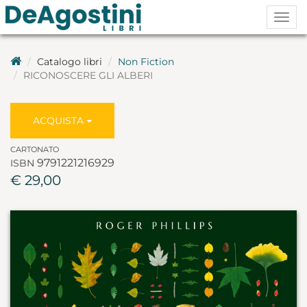
Togg
navig
Catalogo libri
Non Fiction
RICONOSCERE GLI ALBERI
ACQUISTA
CARTONATO
9791221216929
ISBN
€ 29,00