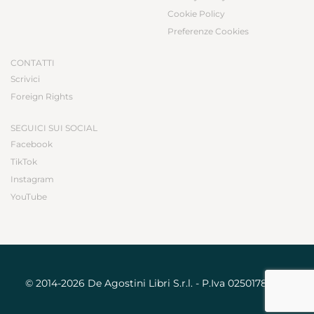
Cookie Policy
Preferenze Cookies
CONTATTI
Scrivici
Foreign Rights
SEGUICI SUI SOCIAL
Facebook
TikTok
Instagram
YouTube
© 2014-2026 De Agostini Libri S.r.l. - P.Iva 02501780031