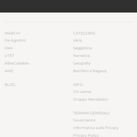
MARCHI
CATEGORIE
De Agostini
Varia
DeA
Saggistica
UTET
Narrativa
ABraCadabra
Geografia
AMZ
Bambini e Ragazzi
BLOG
INFO
Chi siamo
Gruppo Mondadori
TERMINI GENERALI
Governance
Informativa sulla Privacy
Privacy Policy