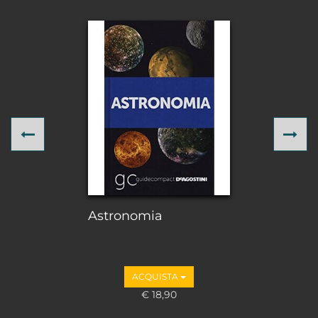
Previous
Ne
Astronomia
ACQUISTA
€ 18,90