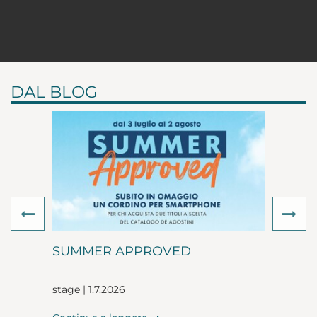
DAL BLOG
Previous
Ne
SUMMER APPROVED
stage | 1.7.2026