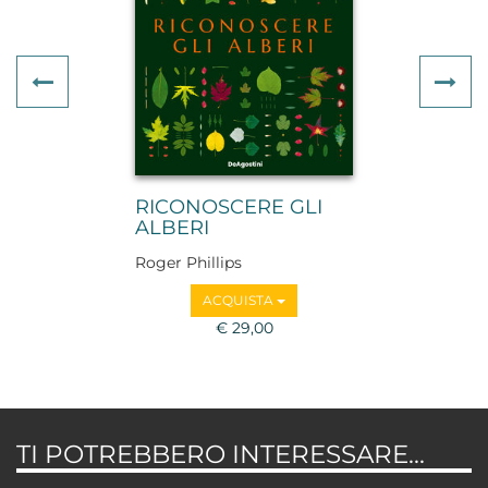
Previous
Ne
RICONOSCERE GLI
ALBERI
Roger Phillips
ACQUISTA
€ 29,00
TI POTREBBERO INTERESSARE...