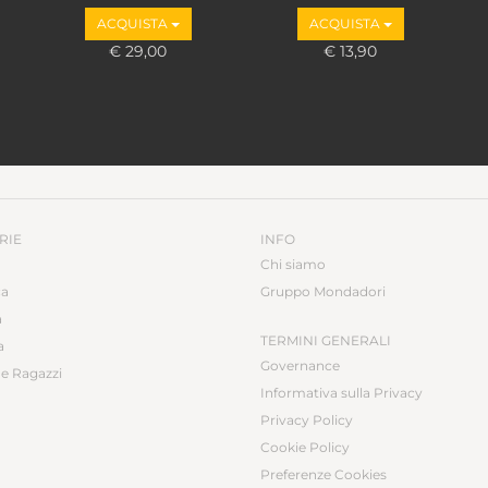
M
ACQUISTA
ACQUISTA
€ 29,00
€ 13,90
RIE
INFO
Chi siamo
ca
Gruppo Mondadori
a
TERMINI GENERALI
a
Governance
e Ragazzi
Informativa sulla Privacy
Privacy Policy
Cookie Policy
Preferenze Cookies