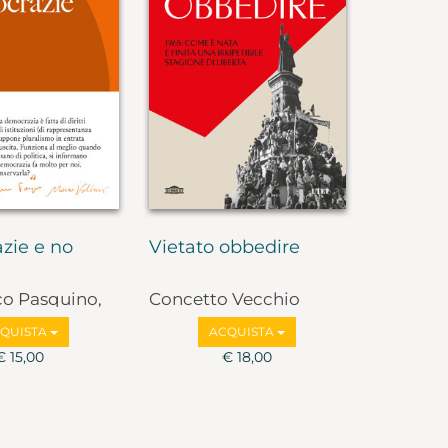
zie e no
Vietato obbedire
co Pasquino,
Concetto Vecchio
lbruzzi
QUISTA
ACQUISTA
€ 15,00
€ 18,00