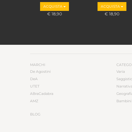
Loupakis
ACQUISTA
ACQUISTA
€ 18,90
€ 18,90
MARCHI
CATEGO
De Agostini
Varia
DeA
Saggisti
UTET
Narrativ
ABraCadabra
Geografi
AMZ
Bambini 
BLOG