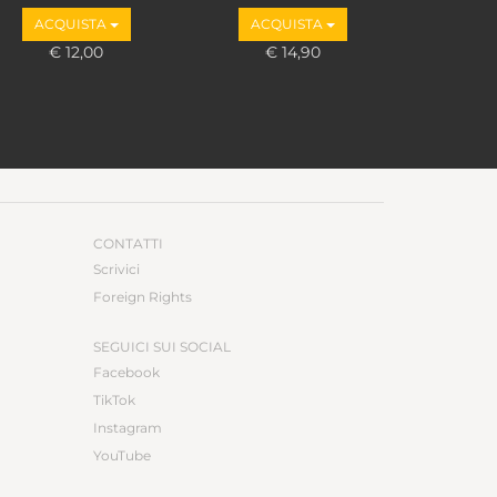
otta
ACQUISTA
ACQUISTA
€ 12,00
€ 14,90
CONTATTI
Scrivici
Foreign Rights
SEGUICI SUI SOCIAL
Facebook
TikTok
Instagram
YouTube