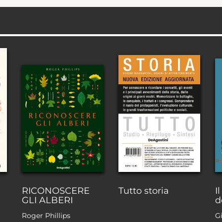
RICONOSCERE
Tutto storia
I
GLI ALBERI
d
Roger Phillips
G