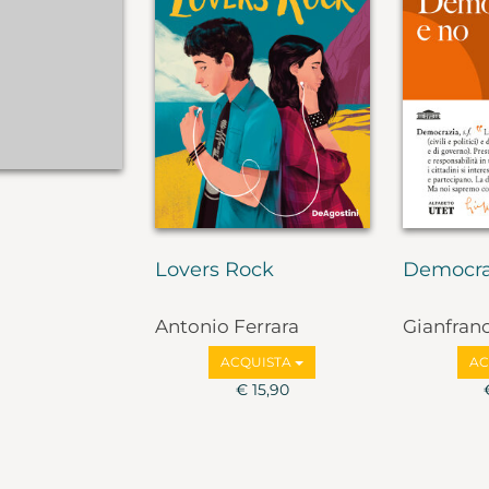
Lovers Rock
Democra
Antonio Ferrara
Gianfran
Marco Va
ACQUISTA
AC
€ 15,90