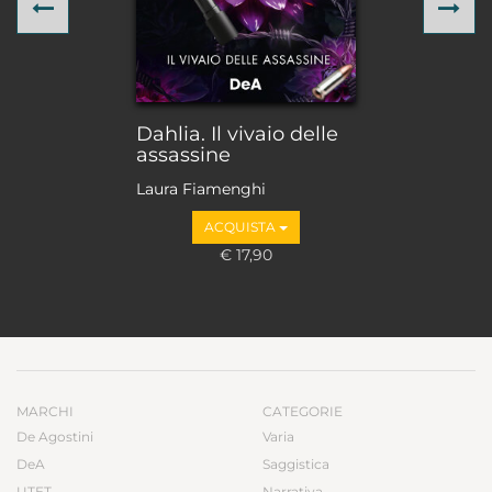
Previous
Ne
Dahlia. Il vivaio delle
assassine
Laura Fiamenghi
ACQUISTA
€ 17,90
MARCHI
CATEGORIE
De Agostini
Varia
DeA
Saggistica
UTET
Narrativa