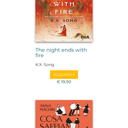
The night ends with
fire
K.X. Song
ACQUISTA
€ 19,90