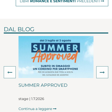
LIBRI
ROMANCE E SENTIMENTI
PRECEDENTI
DAL BLOG
Previous
Ne
SUMMER APPROVED
stage | 1.7.2026
Continua a leggere