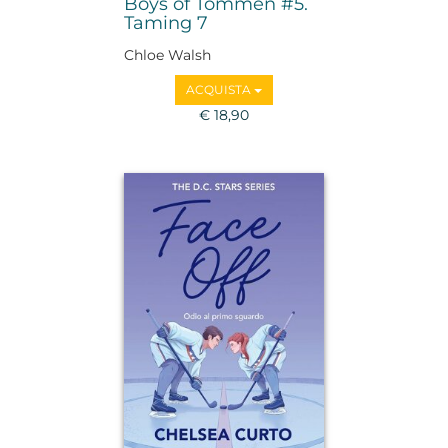
Boys of Tommen #5.
Taming 7
Chloe Walsh
ACQUISTA
€ 18,90