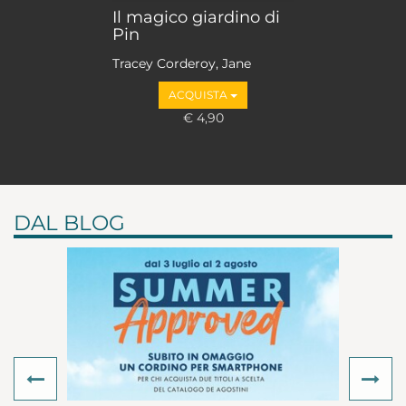
Il magico giardino di
Pin
Tracey Corderoy, Jane
Chapman
ACQUISTA
€ 4,90
DAL BLOG
Previous
Ne