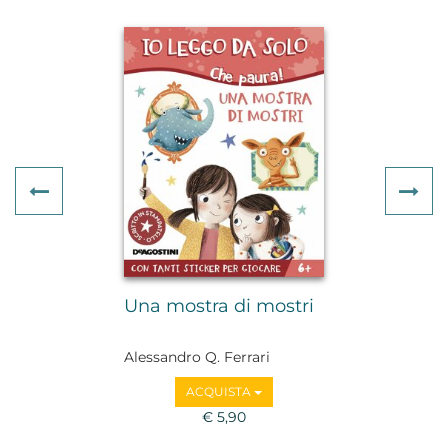
Previous
Ne
Una mostra di mostri
Alessandro Q. Ferrari
ACQUISTA
€ 5,90