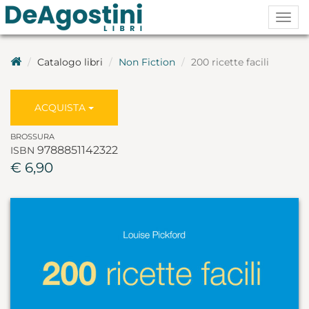
Togg
navig
Catalogo libri
Non Fiction
200 ricette facili
ACQUISTA
BROSSURA
9788851142322
ISBN
€ 6,90