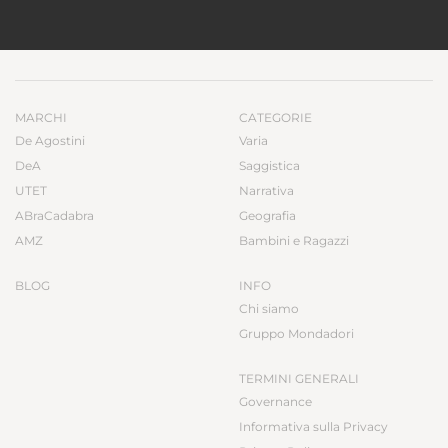
MARCHI
CATEGORIE
De Agostini
Varia
DeA
Saggistica
UTET
Narrativa
ABraCadabra
Geografia
AMZ
Bambini e Ragazzi
BLOG
INFO
Chi siamo
Gruppo Mondadori
TERMINI GENERALI
Governance
Informativa sulla Privacy