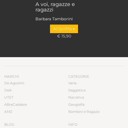
A voi, ragazze e
ragazzi
Barbara Tamborini
ACQUISTA
€ 15,90
MARCHI
CATEGORIE
De Agostini
Varia
DeA
Saggistica
UTET
Narrativa
ABraCadabra
Geografia
AMZ
Bambini e Ragazzi
BLOG
INFO