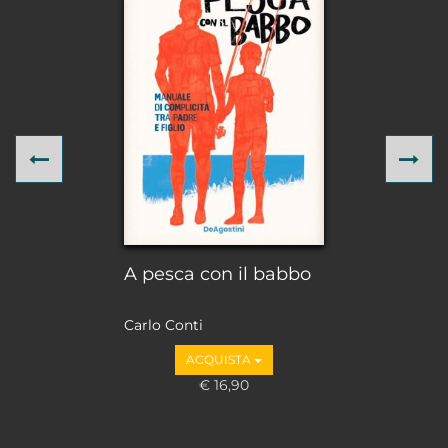
Previous
Ne
A pesca con il babbo
Carlo Conti
ACQUISTA
€ 16,90