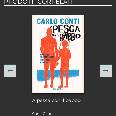
PRODOTTI CORRELATI
Previous
Ne
A pesca con il babbo
Carlo Conti