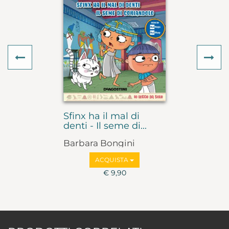
Previous
Ne
Sfinx ha il mal di
denti - Il seme di...
Barbara Bongini
ACQUISTA
€ 9,90