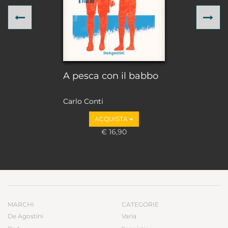
Previous
Ne
A pesca con il babbo
Carlo Conti
ACQUISTA
€ 16,90
MARCHI
CATEGORIE
De Agostini
Varia