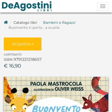
Togg
navig
Catalogo libri
Bambini e Ragazzi
Buonvento ti porta... a scuola
ACQUISTA
CARTONATO
9791221218657
ISBN
€ 16,90