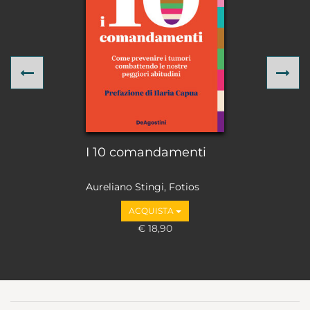
Previous
Ne
I 10 comandamenti
Aureliano Stingi, Fotios
Loupakis
ACQUISTA
€ 18,90