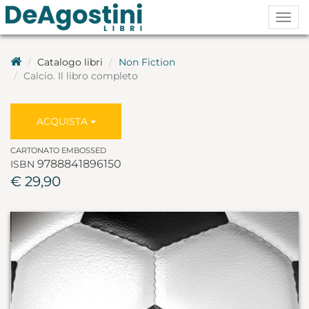
Togg
navig
Catalogo libri
Non Fiction
Calcio. Il libro completo
ACQUISTA
CARTONATO EMBOSSED
9788841896150
ISBN
€ 29,90