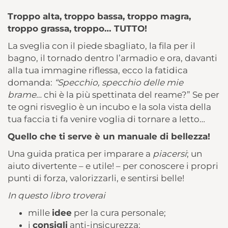
superare le crisi davanti allo
SPECCHIO.
Troppo alta, troppo bassa, troppo magra,
troppo grassa, troppo… TUTTO!
La sveglia con il piede sbagliato, la fila per il
bagno, il tornado dentro l’armadio e ora, davanti
alla tua immagine riflessa, ecco la fatidica
domanda:
“
Specchio, specchio delle mie
brame…
chi è la più spettinata del reame?” Se per
te ogni risveglio è un incubo e la sola vista della
tua faccia ti fa venire voglia di tornare a letto…
Quello che ti serve è un manuale di bellezza!
Una guida pratica per imparare a
piacersi
; un
aiuto divertente – e utile! – per conoscere i propri
punti di forza, valorizzarli, e sentirsi belle!
In questo libro troverai
mille
idee
per la cura personale;
i
consigli
anti-insicurezza;