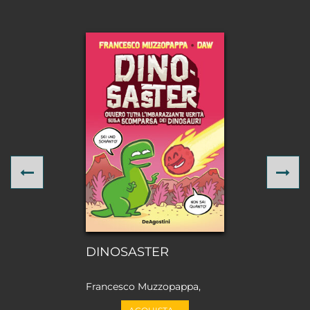
Previous
Ne
DINOSASTER
Francesco Muzzopappa,
Daw