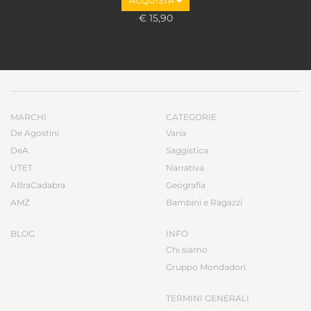
ACQUISTA
€ 15,90
MARCHI
CATEGORIE
De Agostini
Varia
DeA
Saggistica
UTET
Narrativa
ABraCadabra
Geografia
AMZ
Bambini e Ragazzi
BLOG
INFO
Chi siamo
Gruppo Mondadori
TERMINI GENERALI