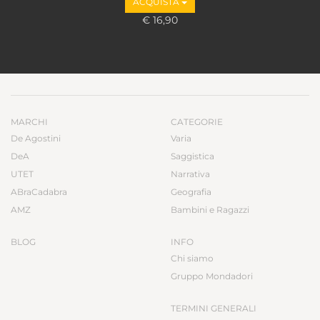
ACQUISTA
€ 16,90
MARCHI
CATEGORIE
De Agostini
Varia
DeA
Saggistica
UTET
Narrativa
ABraCadabra
Geografia
AMZ
Bambini e Ragazzi
BLOG
INFO
Chi siamo
Gruppo Mondadori
TERMINI GENERALI