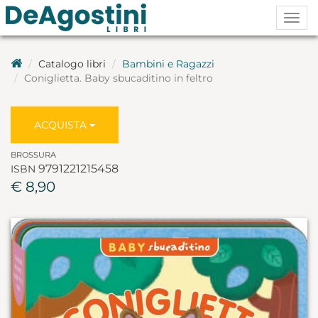
Togg
navig
Catalogo libri
Bambini e Ragazzi
Coniglietta. Baby sbucaditino in feltro
ACQUISTA
BROSSURA
9791221215458
ISBN
€ 8,90