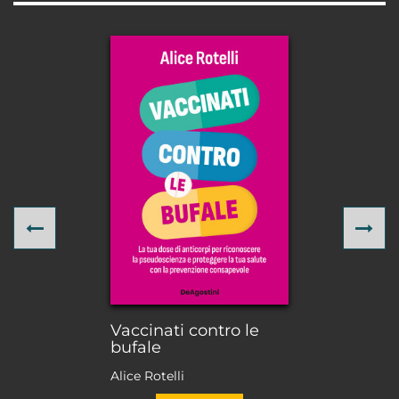
Previous
Ne
Vaccinati contro le
bufale
Alice Rotelli