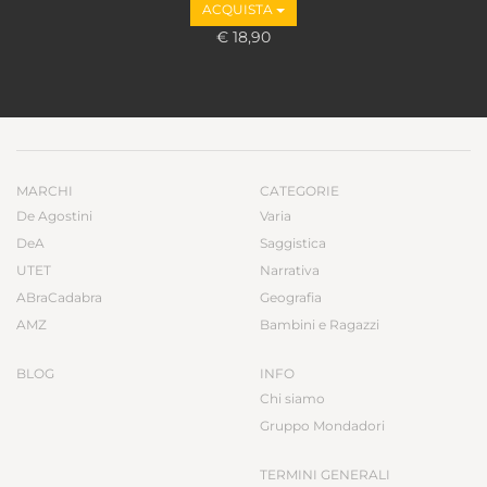
ACQUISTA
€ 18,90
MARCHI
CATEGORIE
De Agostini
Varia
DeA
Saggistica
UTET
Narrativa
ABraCadabra
Geografia
AMZ
Bambini e Ragazzi
BLOG
INFO
Chi siamo
Gruppo Mondadori
TERMINI GENERALI