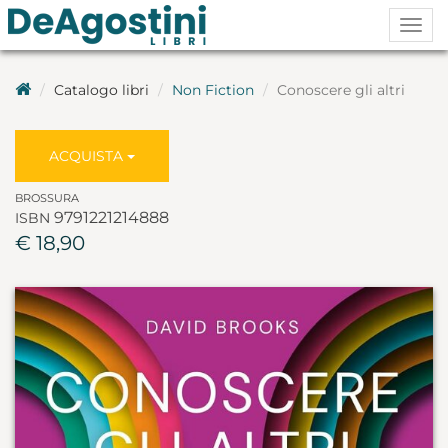
Togg
navig
Catalogo libri
Non Fiction
Conoscere gli altri
ACQUISTA
BROSSURA
9791221214888
ISBN
€ 18,90