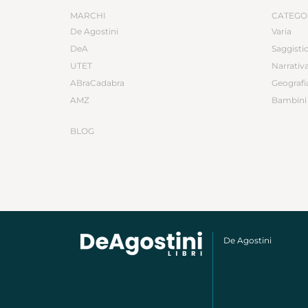
MARCHI
CATEGO
De Agostini
Varia
DeA
Saggisti
UTET
Narrativ
ABraCadabra
Geografi
AMZ
Bambini 
BLOG
De Agostini