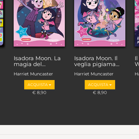
Isadora Moon. La
Isadora Moon. Il
I
magia del...
veglia pigiama...
W
Harriet Muncaster
Harriet Muncaster
H
ACQUISTA
ACQUISTA
€ 8,90
€ 8,90