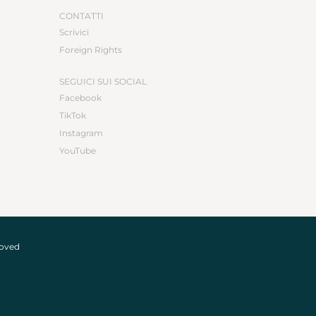
CONTATTI
Scrivici
Foreign Rights
SEGUICI SUI SOCIAL
Facebook
TikTok
Instagram
YouTube
roved