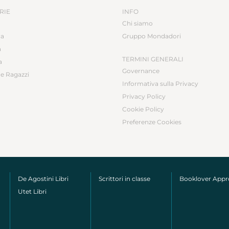
RIE
INFO
Chi siamo
ca
Gruppo Mondadori
a
TERMINI GENERALI
a
Governance
e Ragazzi
Informativa sulla Privacy
Privacy Policy
Cookie Policy
Preferenze Cookies
De Agostini Libri
Scrittori in classe
Booklover App
Utet Libri