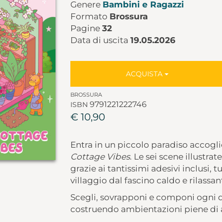
Genere
Bambini e Ragazzi
Formato
Brossura
Pagine
32
Data di uscita
19.05.2026
ACQUISTA
BROSSURA
9791221222746
ISBN
€ 10,90
Entra in un piccolo paradiso accogl
Cottage Vibes
. Le sei scene illustr
grazie ai tantissimi adesivi inclusi, t
villaggio dal fascino caldo e rilassan
Scegli, sovrapponi e componi ogni d
costruendo ambientazioni piene di a