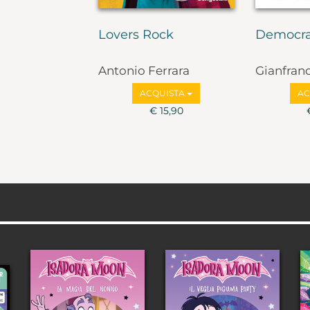
Lovers Rock
Democra
Antonio Ferrara
Gianfran
Marco Va
ACQUISTA
AC
€ 15,90