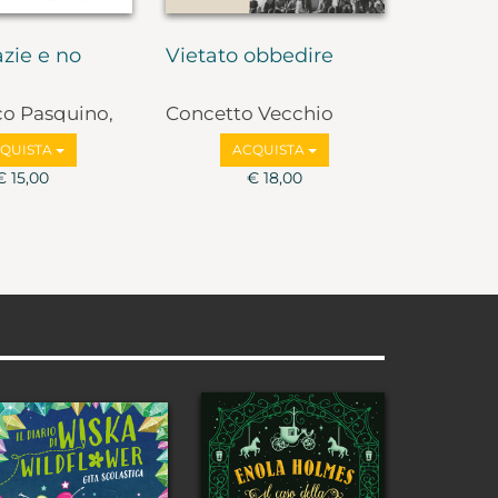
zie e no
Vietato obbedire
co Pasquino,
Concetto Vecchio
lbruzzi
QUISTA
ACQUISTA
€ 15,00
€ 18,00