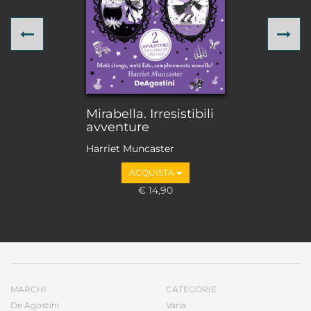
Previous
Ne
Mirabella. Irresistibili
avventure
Harriet Muncaster
ACQUISTA
€ 14,90
MARCHI
CATEGORIE
De Agostini
Varia