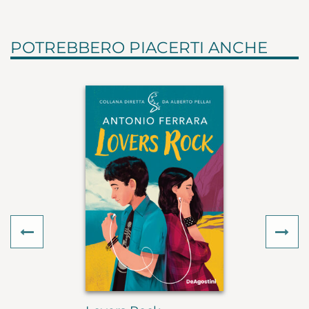
POTREBBERO PIACERTI ANCHE
Previous
Ne