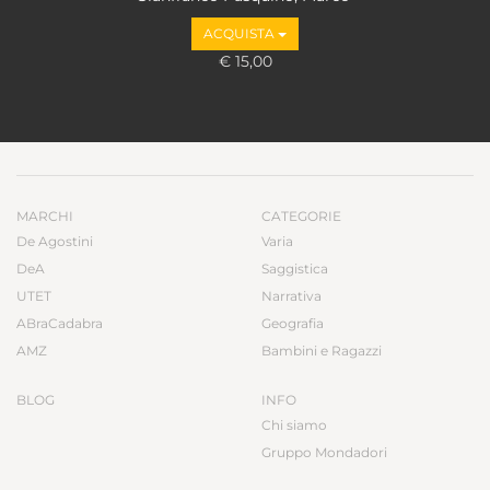
Valbruzzi
ACQUISTA
€ 15,00
MARCHI
CATEGORIE
De Agostini
Varia
DeA
Saggistica
UTET
Narrativa
ABraCadabra
Geografia
AMZ
Bambini e Ragazzi
BLOG
INFO
Chi siamo
Gruppo Mondadori