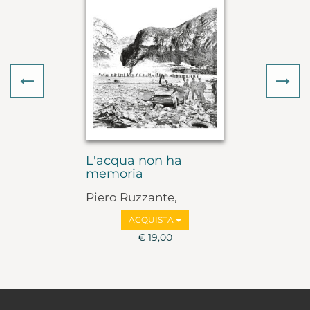
Previous
Ne
L'acqua non ha
memoria
Piero Ruzzante,
Antonio Martini
ACQUISTA
€ 19,00