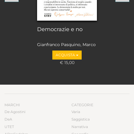
Democrazie e no
Gianfranco Pasquino, Marco
Valbruzzi
ACQUISTA
€ 15,00
MARCHI
CATEGORIE
De Agostini
Varia
DeA
Saggistica
UTET
Narrativa