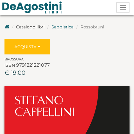
Togg
navig
Catalogo libri
Saggistica
Rossobruni
ACQUISTA
BROSSURA
9791221221077
ISBN
€ 19,00