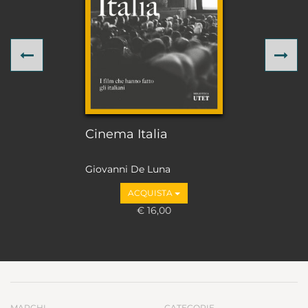
Previous
Ne
Cinema Italia
Giovanni De Luna
ACQUISTA
€ 16,00
MARCHI
CATEGORIE