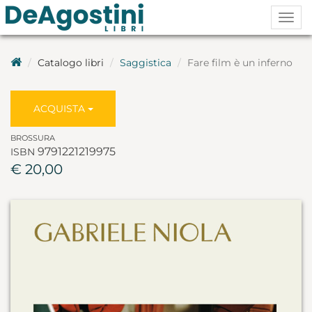
Togg
navig
Catalogo libri
Saggistica
Fare film è un inferno
ACQUISTA
BROSSURA
9791221219975
ISBN
€ 20,00