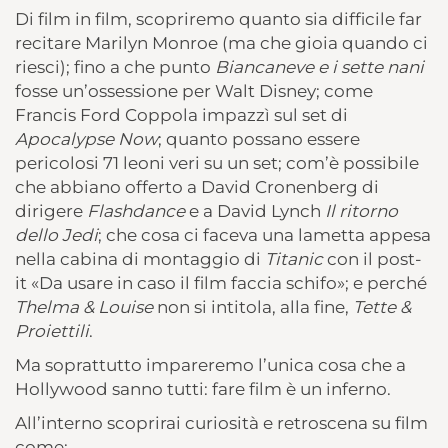
Di film in film, scopriremo quanto sia difficile far
recitare Marilyn Monroe (ma che gioia quando ci
riesci); fino a che punto
Biancaneve e i sette nani
fosse un’ossessione per Walt Disney; come
Francis Ford Coppola impazzì sul set di
Apocalypse Now
; quanto possano essere
pericolosi 71 leoni veri su un set; com’è possibile
che abbiano offerto a David Cronenberg di
dirigere
Flashdance
e a David Lynch
Il ritorno
dello Jedi
; che cosa ci faceva una lametta appesa
nella cabina di montaggio di
Titanic
con il post-
it «Da usare in caso il film faccia schifo»; e perché
Thelma & Louise
non si intitola, alla fine,
Tette &
Proiettili
.
Ma soprattutto impareremo l’unica cosa che a
Hollywood sanno tutti: fare film è un inferno.
All’interno scoprirai curiosità e retroscena su film
come: