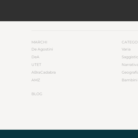
MARCHI
CATEGO
De Agostini
Varia
DeA
Saggisti
UTET
Narrativ
ABraCadabra
Geografi
AMZ
Bambini 
BLOG