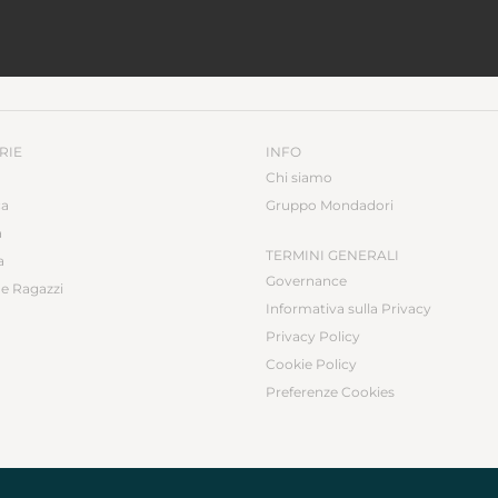
RIE
INFO
Chi siamo
ca
Gruppo Mondadori
a
TERMINI GENERALI
a
Governance
e Ragazzi
Informativa sulla Privacy
Privacy Policy
Cookie Policy
Preferenze Cookies