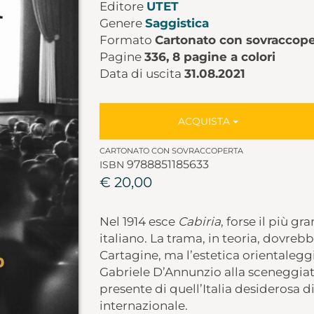
Editore
UTET
Genere
Saggistica
Formato
Cartonato con sovraccope
Pagine
336, 8 pagine a colori
Data di uscita
31.08.2021
ACQUISTA
CARTONATO CON SOVRACCOPERTA
9788851185633
ISBN
€ 20,00
Nel 1914 esce
Cabiria
, forse il più g
italiano. La trama, in teoria, dovreb
Cartagine, ma l’estetica orientaleggi
Gabriele D’Annunzio alla sceneggiatu
presente di quell’Italia desiderosa d
internazionale.