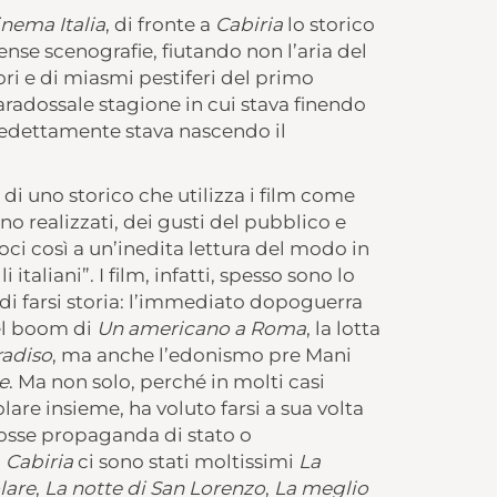
nema Italia
, di fronte a
Cabiria
lo storico
ense scenografie, fiutando non l’aria del
dori e di miasmi pestiferi del primo
aradossale stagione in cui stava finendo
edettamente stava nascendo il
 di uno storico che utilizza i film come
o realizzati, dei gusti del pubblico e
oci così a un’inedita lettura del modo in
 italiani”. I film, infatti, spesso sono lo
di farsi storia: l’immediato dopoguerra
del boom di
Un americano a Roma
, la lotta
radiso
, ma anche l’edonismo pre Mani
e
. Ma non solo, perché in molti casi
lare insieme, ha voluto farsi a sua volta
fosse propaganda di stato o
i
Cabiria
ci sono stati moltissimi
La
lare
,
La notte di San Lorenzo
,
La meglio