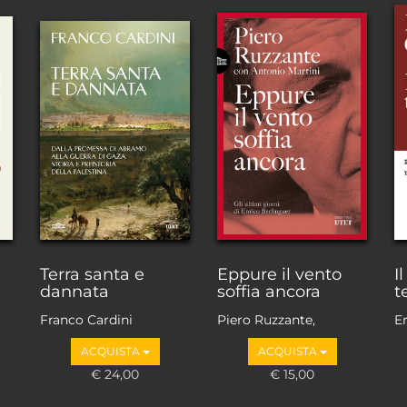
Terra santa e
Eppure il vento
I
dannata
soffia ancora
t
Franco Cardini
Piero Ruzzante,
Er
Antonio Martini
ACQUISTA
ACQUISTA
€ 24,00
€ 15,00