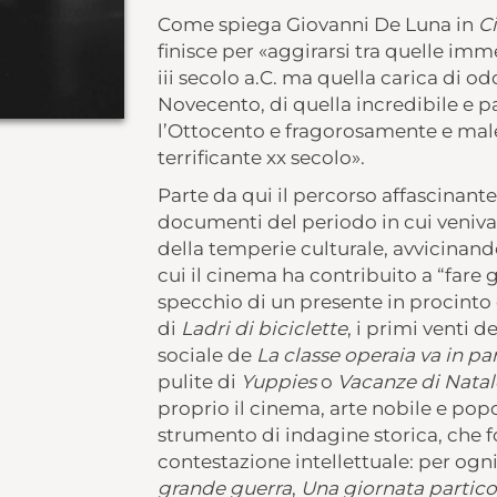
Come spiega Giovanni De Luna in
Ci
finisce per «aggirarsi tra quelle imm
iii secolo a.C. ma quella carica di o
Novecento, di quella incredibile e p
l’Ottocento e fragorosamente e mal
terrificante xx secolo».
Parte da qui il percorso affascinante
documenti del periodo in cui venivan
della temperie culturale, avvicinand
cui il cinema ha contribuito a “fare gli
specchio di un presente in procinto 
di
Ladri di biciclette
, i primi venti 
sociale de
La classe operaia va in pa
pulite di
Yuppies
o
Vacanze di Natal
proprio il cinema, arte nobile e popo
strumento di indagine storica, che 
contestazione intellettuale: per ogn
grande guerra
,
Una giornata partico