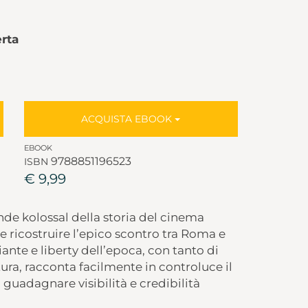
rta
ACQUISTA EBOOK
EBOOK
9788851196523
ISBN
€ 9,99
rande kolossal della storia del cinema
be ricostruire l’epico scontro tra Roma e
ante e liberty dell’epoca, con tanto di
ra, racconta facilmente in controluce il
i guadagnare visibilità e credibilità