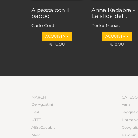
A pesca con il
Anna Kadabra -
babbo
La sfida del...
Carlo Conti
Pedro Mañas
ACQUISTA
ACQUISTA
€ 16,90
€ 8,90
MARCHI
CATEGO
De Agostini
Varia
DeA
Saggisti
UTET
Narrativ
ABraCadabra
Geografi
AMZ
Bambini 