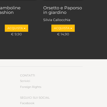
amboline
Orsetto e Paporso
ashion
in giardino
Silvia Callocchia
ACQUISTA
ACQUISTA
€ 9,90
€ 14,90
CONTATTI
Scrivici
Foreign Rights
SEGUICI SUI SOCIAL
Facebook