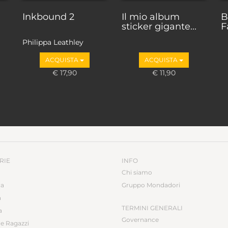
Inkbound 2
Il mio album
B
sticker gigante...
F
Philippa Leathley
ACQUISTA
ACQUISTA
€ 17,90
€ 11,90
RIE
INFO
Chi siamo
ca
Gruppo Mondadori
a
TERMINI GENERALI
a
Governance
e Ragazzi