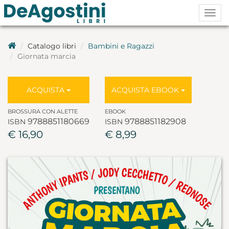
Togg
navig
Catalogo libri
Bambini e Ragazzi
Giornata marcia
ACQUISTA
ACQUISTA EBOOK
BROSSURA CON ALETTE
EBOOK
9788851180669
9788851182908
ISBN
ISBN
€ 16,90
€ 8,99