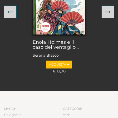
Previous
Ne
Enola Holmes e il
caso del ventaglio...
Serena Blasco
ACQUISTA
€ 13,90
MARCHI
CATEGORIE
De Agostini
Varia