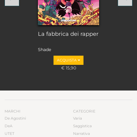
La fabbrica dei rapper
Shade
ACQUISTA
€ 15,90
MARCHI
CATEGORIE
De Agostini
Varia
DeA
Saggistica
UTET
Narrativa