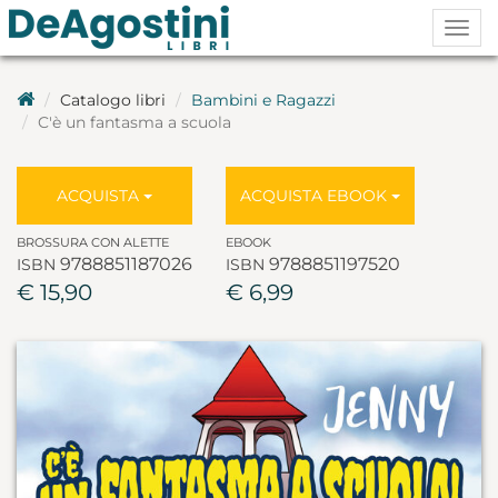
Togg
navig
Catalogo libri
Bambini e Ragazzi
C'è un fantasma a scuola
ACQUISTA
ACQUISTA EBOOK
BROSSURA CON ALETTE
EBOOK
9788851187026
9788851197520
ISBN
ISBN
€ 15,90
€ 6,99