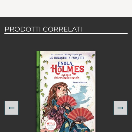
PRODOTTI CORRELATI
Previous
Ne