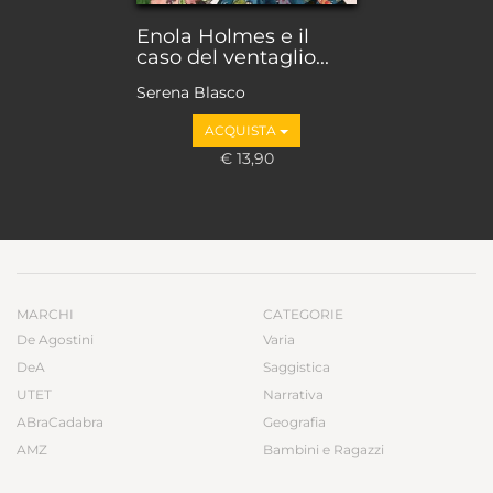
Enola Holmes e il
caso del ventaglio...
Serena Blasco
ACQUISTA
€ 13,90
MARCHI
CATEGORIE
De Agostini
Varia
DeA
Saggistica
UTET
Narrativa
ABraCadabra
Geografia
AMZ
Bambini e Ragazzi