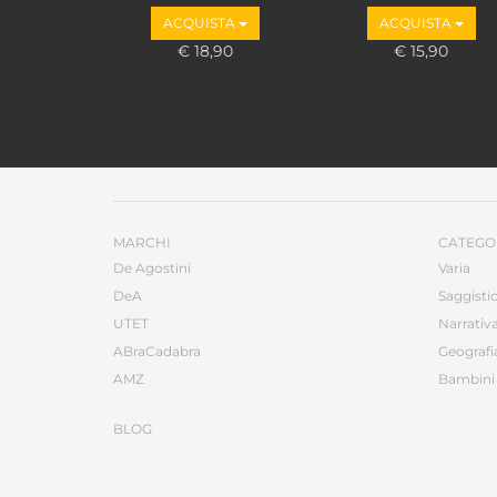
Ascari
ACQUISTA
ACQUISTA
€ 18,90
€ 15,90
MARCHI
CATEGO
De Agostini
Varia
DeA
Saggisti
UTET
Narrativ
ABraCadabra
Geografi
AMZ
Bambini 
BLOG