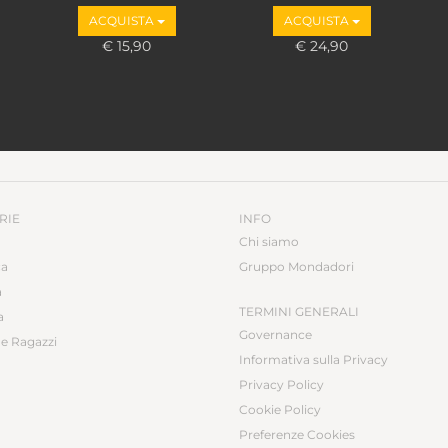
Tamborini
ACQUISTA
ACQUISTA
€ 15,90
€ 24,90
RIE
INFO
Chi siamo
ca
Gruppo Mondadori
a
TERMINI GENERALI
a
Governance
e Ragazzi
Informativa sulla Privacy
Privacy Policy
Cookie Policy
Preferenze Cookies