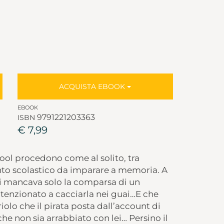
ACQUISTA EBOOK
EBOOK
9791221203363
ISBN
€ 7,99
ool procedono come al solito, tra
to scolastico da imparare a memoria. A
i mancava solo la comparsa di un
ntenzionato a cacciarla nei guai…E che
olo che il pirata posta dall’account di
he non sia arrabbiato con lei… Persino il