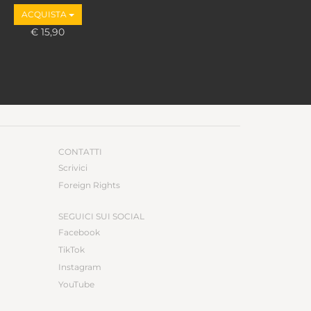
ACQUISTA
€ 15,90
CONTATTI
Scrivici
Foreign Rights
SEGUICI SUI SOCIAL
Facebook
TikTok
Instagram
YouTube