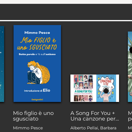
Mio figlio è uno
A Song For You +
M
sgusciato
Una canzone per...
p
Mimmo Pesce
Alberto Pellai, Barbara
M