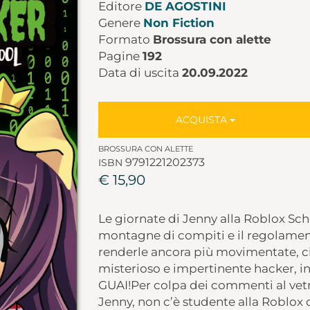
Editore
DE AGOSTINI
Genere
Non Fiction
Formato
Brossura con alette
Pagine
192
Data di uscita
20.09.2022
ACQUISTA
BROSSURA CON ALETTE
9791221202373
ISBN
€ 15,90
Le giornate di Jenny alla Roblox Sch
montagne di compiti e il regolamen
renderle ancora più movimentate, c
misterioso e impertinente hacker, i
GUAI
!Per colpa dei commenti al vetri
Jenny, non c’è studente alla Roblox c