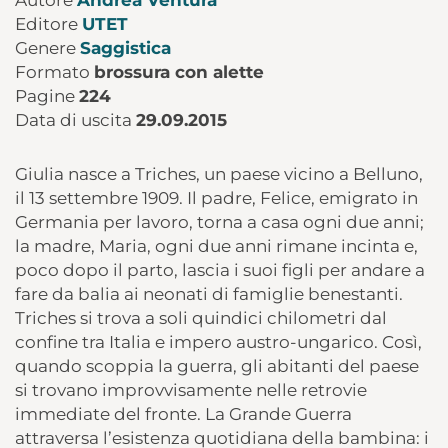
Autore
Andrea Ventura
Editore
UTET
Genere
Saggistica
Formato
brossura con alette
Pagine
224
Data di uscita
29.09.2015
Giulia nasce a Triches, un paese vicino a Belluno,
il 13 settembre 1909. Il padre, Felice, emigrato in
Germania per lavoro, torna a casa ogni due anni;
la madre, Maria, ogni due anni rimane incinta e,
poco dopo il parto, lascia i suoi figli per andare a
fare da balia ai neonati di famiglie benestanti.
Triches si trova a soli quindici chilometri dal
confine tra Italia e impero austro-ungarico. Così,
quando scoppia la guerra, gli abitanti del paese
si trovano improvvisamente nelle retrovie
immediate del fronte. La Grande Guerra
attraversa l’esistenza quotidiana della bambina: i