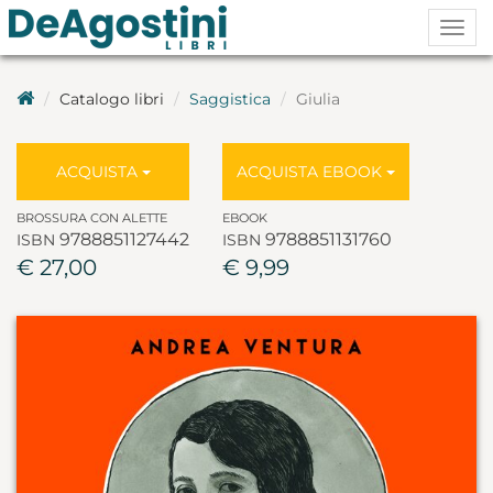
Togg
navig
Catalogo libri
Saggistica
Giulia
ACQUISTA
ACQUISTA EBOOK
BROSSURA CON ALETTE
EBOOK
9788851127442
9788851131760
ISBN
ISBN
€ 27,00
€ 9,99