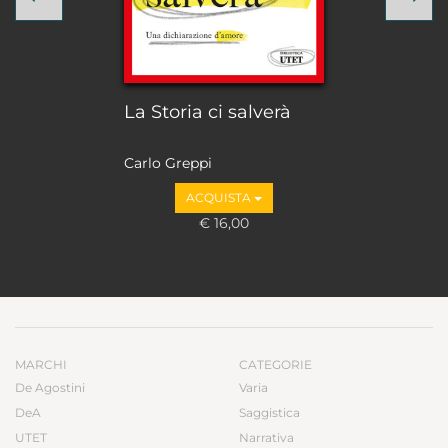
La Storia ci salverà
Carlo Greppi
ACQUISTA
€ 16,00
MARCHI
CATEGORIE
De Agostini
Varia
DeA
Saggistica
UTET
Narrativa