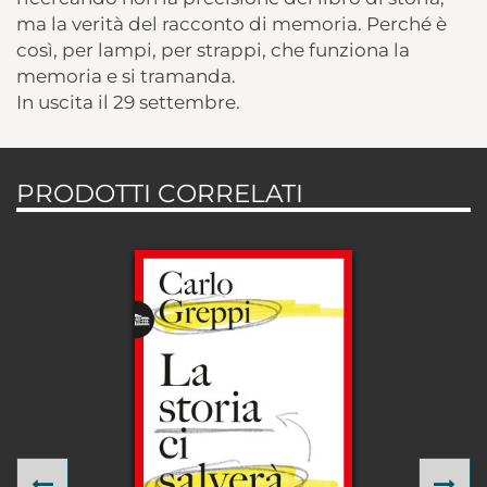
ma la verità del racconto di memoria. Perché è
così, per lampi, per strappi, che funziona la
memoria e si tramanda.
In uscita il 29 settembre.
PRODOTTI CORRELATI
Previous
Ne