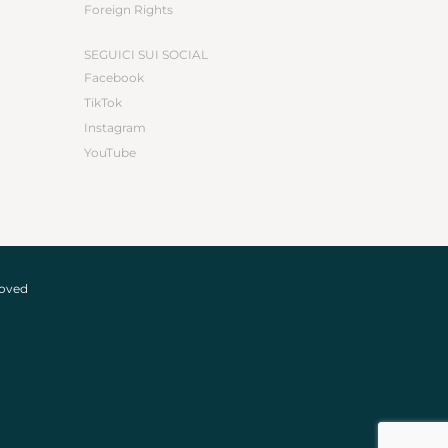
Foreign Rights
SEGUICI SUI SOCIAL
Facebook
TikTok
Instagram
YouTube
roved