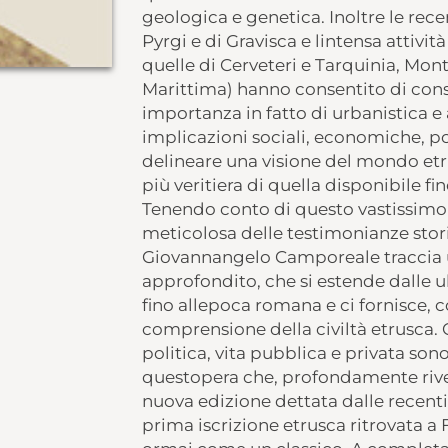
geologica e genetica. Inoltre le rece
Pyrgi e di Gravisca e lintensa attivit
quelle di Cerveteri e Tarquinia, Mon
Marittima) hanno consentito di cons
importanza in fatto di urbanistica e 
implicazioni sociali, economiche, pol
delineare una visione del mondo etr
più veritiera di quella disponibile f
Tenendo conto di questo vastissimo m
meticolosa delle testimonianze storich
Giovannangelo Camporeale traccia 
approfondito, che si estende dalle u
fino allepoca romana e ci fornisce, 
comprensione della civiltà etrusca. O
politica, vita pubblica e privata so
questopera che, profondamente rive
nuova edizione dettata dalle recenti
prima iscrizione etrusca ritrovata a