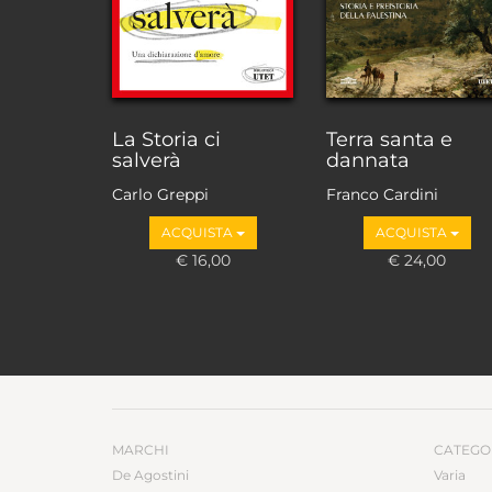
La Storia ci
Terra santa e
salverà
dannata
Carlo Greppi
Franco Cardini
ACQUISTA
ACQUISTA
€ 16,00
€ 24,00
MARCHI
CATEGO
De Agostini
Varia