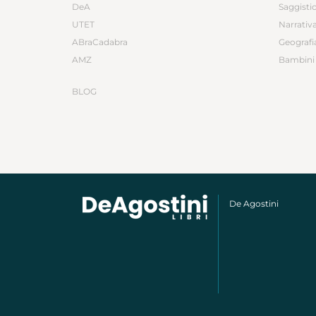
DeA
Saggisti
UTET
Narrativ
ABraCadabra
Geografi
AMZ
Bambini 
BLOG
De Agostini