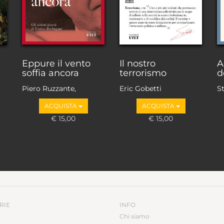
Eppure il vento
Il nostro
A
soffia ancora
terrorismo
d
Piero Ruzzante,
Eric Gobetti
S
Antonio Martini
ACQUISTA
ACQUISTA
€ 15,00
€ 15,00
RIE
INFO
Chi siamo