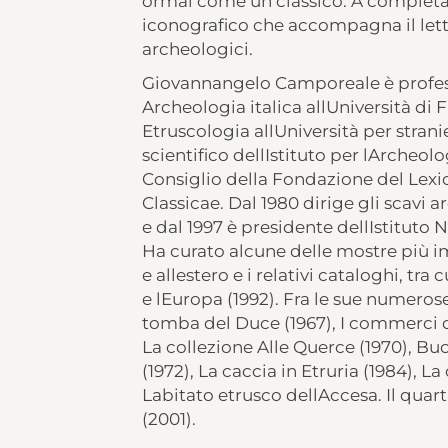
ormai come un classico. A completar
iconografico che accompagna il lettore
archeologici.
Giovannangelo Camporeale è profess
Archeologia italica allUniversità di 
Etruscologia allUniversità per stra
scientifico dellIstituto per lArcheo
Consiglio della Fondazione del Le
Classicae. Dal 1980 dirige gli scavi 
e dal 1997 è presidente dellIstituto N
Ha curato alcune delle mostre più imp
e allestero e i relativi cataloghi, tra
e lEuropa (1992). Fra le sue numero
tomba del Duce (1967), I commerci di
La collezione Alle Querce (1970), Buc
(1972), La caccia in Etruria (1984), La
Labitato etrusco dellAccesa. Il quart
(2001).