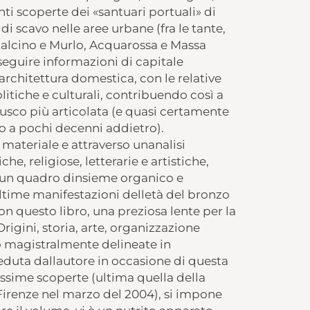
nti scoperte dei «santuari portuali» di
à di scavo nelle aree urbane (fra le tante,
talcino e Murlo, Acquarossa e Massa
eguire informazioni di capitale
architettura domestica, con le relative
itiche e culturali, contribuendo così a
usco più articolata (e quasi certamente
ino a pochi decenni addietro).
ateriale e attraverso unanalisi
e, religiose, letterarie e artistiche,
un quadro dinsieme organico e
ltime manifestazioni delletà del bronzo
con questo libro, una preziosa lente per la
rigini, storia, arte, organizzazione
no magistralmente delineate in
duta dallautore in occasione di questa
ssime scoperte (ultima quella della
 Firenze nel marzo del 2004), si impone