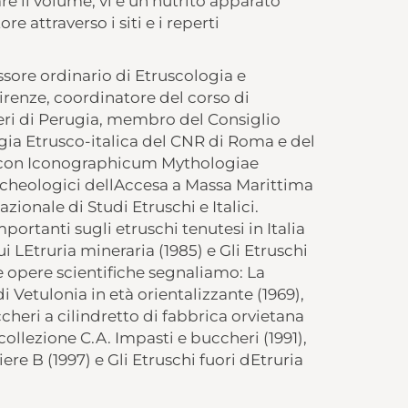
e il volume, vi è un nutrito apparato
 attraverso i siti e i reperti
ore ordinario di Etruscologia e
Firenze, coordinatore del corso di
nieri di Perugia, membro del Consiglio
logia Etrusco-italica del CNR di Roma e del
xicon Iconographicum Mythologiae
archeologici dellAccesa a Massa Marittima
azionale di Studi Etruschi e Italici.
ortanti sugli etruschi tenutesi in Italia
 cui LEtruria mineraria (1985) e Gli Etruschi
se opere scientifiche segnaliamo: La
 Vetulonia in età orientalizzante (1969),
cheri a cilindretto di fabbrica orvietana
 collezione C.A. Impasti e buccheri (1991),
iere B (1997) e Gli Etruschi fuori dEtruria