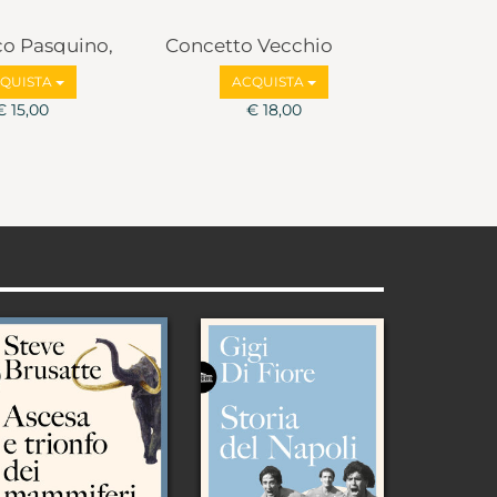
co Pasquino,
Concetto Vecchio
lbruzzi
QUISTA
ACQUISTA
€ 15,00
€ 18,00