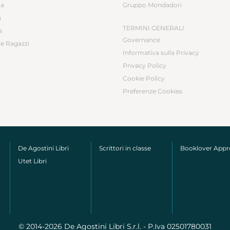
ca
Gruppo Mondadori
a
TERMINI GENERALI
a
Governance
e Ragazzi
Informativa sulla Privacy
Privacy Policy
Cookie Policy
Preferenze Cookies
De Agostini Libri
Scrittori in classe
Booklover App
Utet Libri
© 2014-2026 De Agostini Libri S.r.l. - P.Iva 02501780031