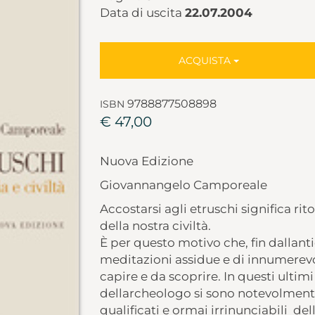
Data di uscita
22.07.2004
ACQUISTA
9788877508898
ISBN
€ 47,00
Nuova Edizione
Giovannangelo Camporeale
Accostarsi agli etruschi significa rit
della nostra civiltà.
È per questo motivo che, fin dallant
meditazioni assidue e di innumerevol
capire e da scoprire. In questi ultim
dellarcheologo si sono notevolmente a
qualificati e ormai irrinunciabili  d